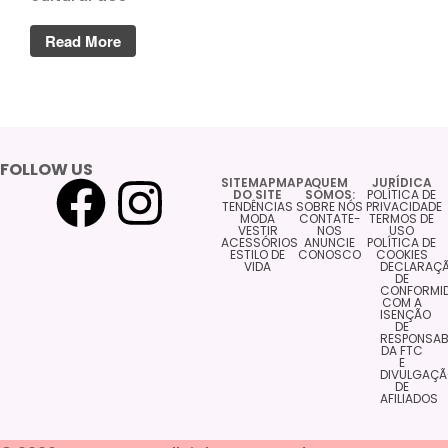
Read More
FOLLOW US
SITEMAPMAPA
QUEM
JURÍDICA
DO SITE
SOMOS:
POLÍTICA DE
TENDÊNCIAS
SOBRE NÓS
PRIVACIDADE
MODA
CONTATE-
TERMOS DE
VESTIR
NOS
USO
ACESSÓRIOS
ANUNCIE
POLÍTICA DE
ESTILO DE
CONOSCO
COOKIES
VIDA
DECLARAÇ
DE
CONFORMI
COM A
ISENÇÃO
DE
RESPONSAB
DA FTC
E
DIVULGAÇ
DE
AFILIADOS