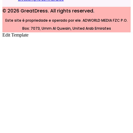
©
2026
GreatDress. All rights reserved.
Este site é propriedade e operado por ele. ADWORLD MEDIA FZC P.O.
Box: 7073, Umm Al Quwain, United Arab Emirates
Edit Template