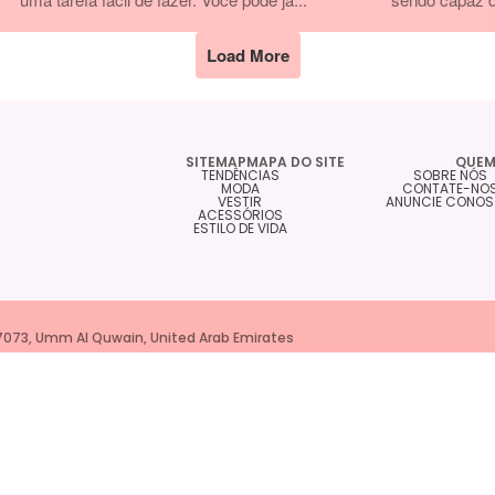
Load More
SITEMAPMAPA DO SITE
QUEM
TENDÊNCIAS
SOBRE NÓS
MODA
CONTATE-NO
VESTIR
ANUNCIE CONO
ACESSÓRIOS
ESTILO DE VIDA
 7073, Umm Al Quwain, United Arab Emirates