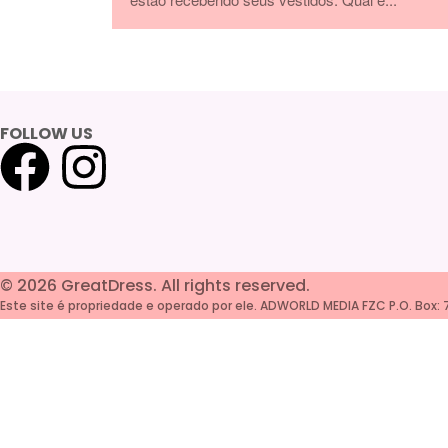
FOLLOW US
©
2026
GreatDress. All rights reserved.
Este site é propriedade e operado por ele. ADWORLD MEDIA FZC P.O. Box: