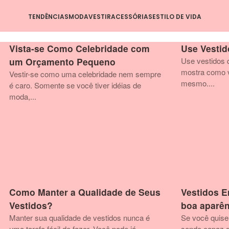
TENDÊNCIAS
MODA
VESTIR
ACESSÓRIAS
ESTILO DE VIDA
Vista-se Como Celebridade com
Use Vestid
um Orçamento Pequeno
Use vestidos 
mostra como v
Vestir-se como uma celebridade nem sempre
mesmo....
é caro. Somente se você tiver idéias de
moda,...
Como Manter a Qualidade de Seus
Vestidos 
Vestidos?
boa aparên
Manter sua qualidade de vestidos nunca é
Se você quiser
uma tarefa fácil de fazer. Você pode já...
sendo capaz d