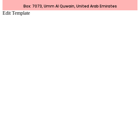
Box: 7073, Umm Al Quwain, United Arab Emirates
Edit Template