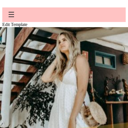
☰
Edit Template