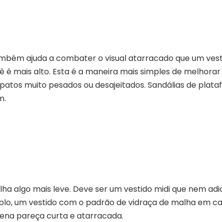
 Também ajuda a combater o visual atarracado que um vest
ê é mais alto. Esta é a maneira mais simples de melhorar
sapatos muito pesados ​​ou desajeitados. Sandálias de pla
m.
lha algo mais leve. Deve ser um vestido midi que nem ad
lo, um vestido com o padrão de vidraça de malha em cam
uena pareça curta e atarracada.