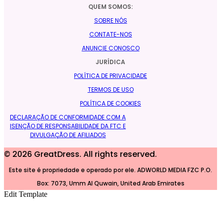
QUEM SOMOS:
SOBRE NÓS
CONTATE-NOS
ANUNCIE CONOSCO
JURÍDICA
POLÍTICA DE PRIVACIDADE
TERMOS DE USO
POLÍTICA DE COOKIES
DECLARAÇÃO DE CONFORMIDADE COM A
ISENÇÃO DE RESPONSABILIDADE DA FTC E
DIVULGAÇÃO DE AFILIADOS
©
2026
GreatDress. All rights reserved.
Este site é propriedade e operado por ele. ADWORLD MEDIA FZC P.O.
Box: 7073, Umm Al Quwain, United Arab Emirates
Edit Template