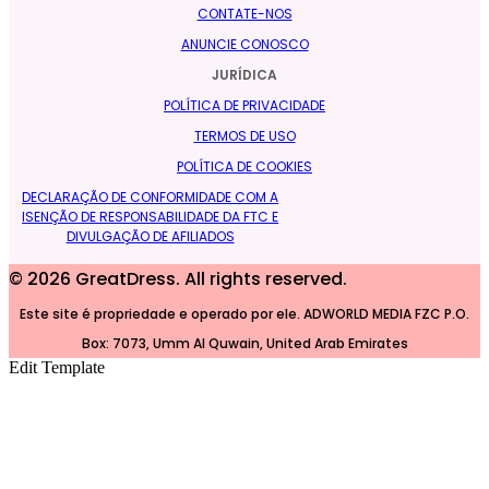
CONTATE-NOS
ANUNCIE CONOSCO
JURÍDICA
POLÍTICA DE PRIVACIDADE
TERMOS DE USO
POLÍTICA DE COOKIES
DECLARAÇÃO DE CONFORMIDADE COM A
ISENÇÃO DE RESPONSABILIDADE DA FTC E
DIVULGAÇÃO DE AFILIADOS
©
2026
GreatDress. All rights reserved.
Este site é propriedade e operado por ele. ADWORLD MEDIA FZC P.O.
Box: 7073, Umm Al Quwain, United Arab Emirates
Edit Template