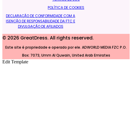
POLÍTICA DE COOKIES
DECLARAÇÃO DE CONFORMIDADE COM A
ISENÇÃO DE RESPONSABILIDADE DA FTC E
DIVULGAÇÃO DE AFILIADOS
©
2026
GreatDress. All rights reserved.
Este site é propriedade e operado por ele. ADWORLD MEDIA FZC P.O.
Box: 7073, Umm Al Quwain, United Arab Emirates
Edit Template